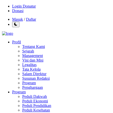
Login Donatur
Donasi
Masuk
/
Daftar
Profil
Tentang Kami
Sejarah
Management
Visi dan Misi
Legalitas
Tata Kelola
Salam Direktur
Susunan Redaksi
Program
Penghargaan
Program
Peduli Dakwah
Peduli Ekonomi
Peduli Pendidikan
Peduli Kesehatan