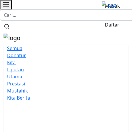
Masuk
Login Donatur
Donasi
/
Daftar
Semua
Donatur
Kita
Liputan
Utama
Prestasi
Mustahik
Kita
Berita