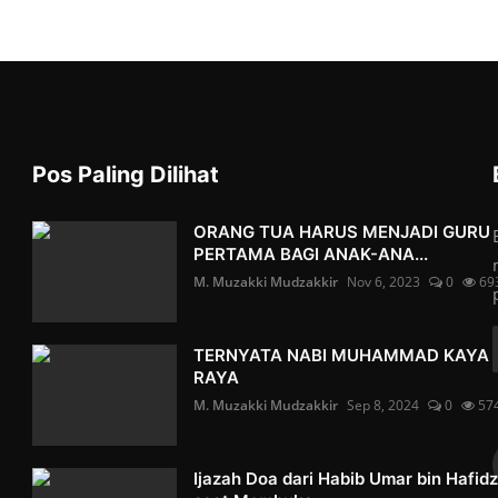
Pos Paling Dilihat
ORANG TUA HARUS MENJADI GURU
PERTAMA BAGI ANAK-ANA...
M. Muzakki Mudzakkir
Nov 6, 2023
0
69
TERNYATA NABI MUHAMMAD KAYA
RAYA
M. Muzakki Mudzakkir
Sep 8, 2024
0
57
Ijazah Doa dari Habib Umar bin Hafid