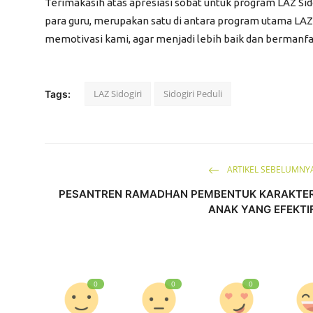
Terimakasih atas apresiasi sobat untuk program LAZ Si
para guru, merupakan satu di antara program utama LAZ
memotivasi kami, agar menjadi lebih baik dan bermanfa
LAZ Sidogiri
Sidogiri Peduli
Tags:
ARTIKEL SEBELUMNY
PESANTREN RAMADHAN PEMBENTUK KARAKTE
ANAK YANG EFEKTI
0
0
0