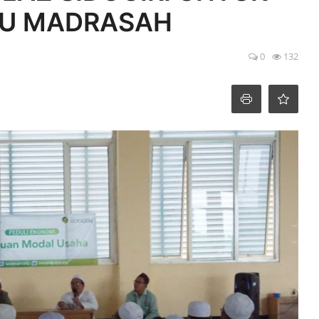
RU MADRASAH
0
132