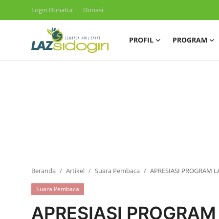
Login Donatur
Donasi
PROFIL
PROGRAM
Masuk
Daftar
Profil
Program
Layanan
Liputan
Artikel
Beranda
Artikel
Suara Pembaca
APRESIASI PROGRAM 
Konsultasi ZIS
Suara Pembaca
APRESIASI PROGRAM 
Publikasi