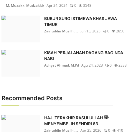
M. Muzakki Mudzakkir
Apr 24, 2024
0
3548
BUBUR SURO ISTIMEWA KHAS JAWA
TIMUR
Zainuddin Muslih, ...
Jun 15, 2025
0
2850
KISAH PERJALANAN DAGANG BAGINDA
NABI
Achyat Ahmad, M.Pd
Agu 24, 2023
0
2333
Recommended Posts
HAJI TERAKHIR RASULULLAH ﷺ:
MENYEMBELIH SENDIRI 63...
Zainuddin Muslih, ...
Apr 25, 2026
0
410