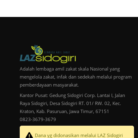
Adalah lembaga amil zakat skala Nasional yang
mengelola zakat, infak dan sedekah melalui program
pemberdayaan masyarakat.
Kantor Pusat: Gedung Sidogiri Corp. Lantai I, Jalan
Raya Sidogiri, Desa Sidogiri RT. 01/ RW. 02, Kec.
Kraton, Kab. Pasuruan, Jawa Timur, 67151
0823-3679-3679
Dana yg didonasikan melalui LAZ Sidogiri