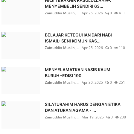
HAJI TERAKHIR RASULULLAH ﷺ:
MENYEMBELIH SENDIRI 63...
Zainuddin Muslih, ...
Apr 25, 2026
0
411
BELAJAR KETEGUHAN DARI NABI
ISMAIL: SENI KOMUNIKAS...
Zainuddin Muslih, ...
Apr 25, 2026
0
110
MENYELAMATKAN NASIB KAUM
BURUH -EDISI 190
Zainuddin Muslih, ...
Apr 30, 2025
0
251
SILATURAHIM HARUS DENGAN ETIKA
DAN ATURAN AGAMA - ...
Zainuddin Muslih, ...
Mar 19, 2025
0
238