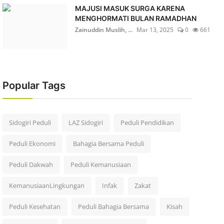
MAJUSI MASUK SURGA KARENA
MENGHORMATI BULAN RAMADHAN
Zainuddin Muslih, ...
Mar 13, 2025
0
661
Popular Tags
Sidogiri Peduli
LAZ Sidogiri
Peduli Pendidikan
Peduli Ekonomi
Bahagia Bersama Peduli
Peduli Dakwah
Peduli Kemanusiaan
KemanusiaanLingkungan
Infak
Zakat
Peduli Kesehatan
Peduli Bahagia Bersama
Kisah