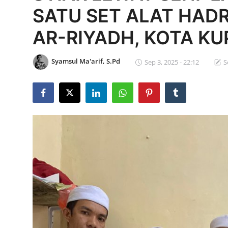
SATU SET ALAT HAD
Edukasi ZIS
AR-RIYADH, KOTA K
Contact
Majalah
Syamsul Ma'arif, S.Pd
Sep 3, 2025 - 22:12
S
Gallery
Donasi