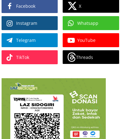
X
Facebook
Instagram
Whatsapp
Telegram
YouTube
Threads
TikTok