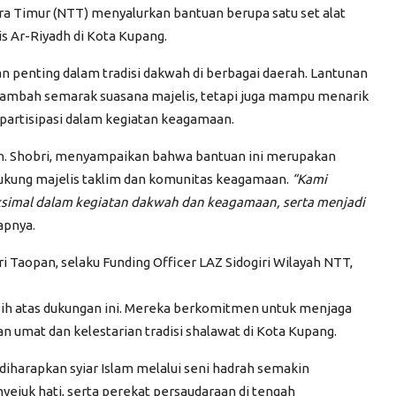
ra Timur (NTT) menyalurkan bantuan berupa satu set alat
s Ar-Riyadh di Kota Kupang.
n penting dalam tradisi dakwah di berbagai daerah. Lantunan
nambah semarak suasana majelis, tetapi juga mampu menarik
partisipasi dalam kegiatan keagamaan.
oh. Shobri, menyampaikan bahwa bantuan ini merupakan
ukung majelis taklim dan komunitas keagamaan.
“Kami
aksimal dalam kegiatan dakwah dan keagamaan, serta menjadi
apnya.
 Taopan, selaku Funding Officer LAZ Sidogiri Wilayah NTT,
sih atas dukungan ini. Mereka berkomitmen untuk menjaga
umat dan kelestarian tradisi shalawat di Kota Kupang.
diharapkan syiar Islam melalui seni hadrah semakin
ejuk hati, serta perekat persaudaraan di tengah