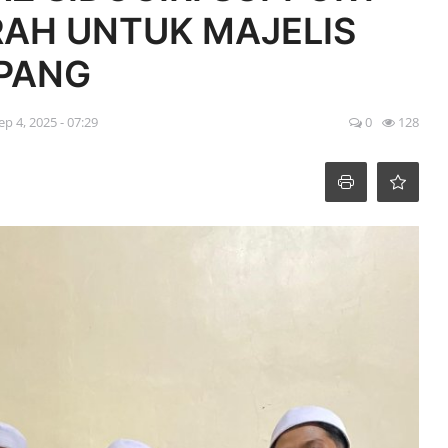
RAH UNTUK MAJELIS
UPANG
ep 4, 2025 - 07:29
0
128