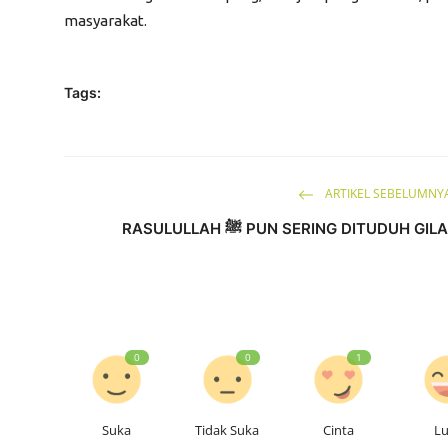
masyarakat.
Tags:
ARTIKEL SEBELUMNY
RASULULLAH ﷺ PUN SERING DITUDUH GIL
0
0
1
Suka
Tidak Suka
Cinta
L