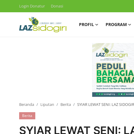
Login Donatur
Donasi
PROFIL
PROGRAM
Masuk
Daftar
Profil
Program
Layanan
Liputan
Artikel
Beranda
Liputan
Berita
SYIAR LEWAT SENI: LAZ SIDOG
Konsultasi ZIS
Berita
SYIAR LEWAT SENI: L
Publikasi