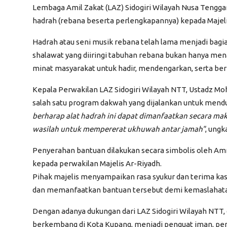
Lembaga Amil Zakat (LAZ) Sidogiri Wilayah Nusa Tengga
hadrah (rebana beserta perlengkapannya) kepada Majeli
Hadrah atau seni musik rebana telah lama menjadi bagia
shalawat yang diiringi tabuhan rebana bukan hanya me
minat masyarakat untuk hadir, mendengarkan, serta ber
Kepala Perwakilan LAZ Sidogiri Wilayah NTT, Ustadz M
salah satu program dakwah yang dijalankan untuk mend
berharap alat hadrah ini dapat dimanfaatkan secara m
wasilah untuk mempererat ukhuwah antar jamah"
, ungk
Penyerahan bantuan dilakukan secara simbolis oleh Amri
kepada perwakilan Majelis Ar-Riyadh.
Pihak majelis menyampaikan rasa syukur dan terima ka
dan memanfaatkan bantuan tersebut demi kemaslahatan 
Dengan adanya dukungan dari LAZ Sidogiri Wilayah NTT, 
berkembang di Kota Kupang, menjadi penguat iman, peny