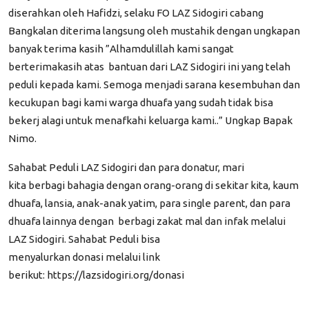
diserahkan oleh
Hafidzi, selaku FO LAZ Sidogiri cabang
Bangkalan diterima langsung oleh mustahik dengan ungkapan
banyak terima kasih ”Alhamdulillah kami sangat
berterimakasih atas
bantuan dari LAZ Sidogiri ini yang telah
peduli kepada kami. Semoga menjadi sarana kesembuhan dan
kecukupan bagi kami warga dhuafa yang sudah tidak bisa
bekerj alagi untuk menafkahi keluarga kami..” Ungkap Bapak
Nimo.
Sahabat Peduli LAZ Sidogiri
dan para donatur,
mari
kita berbagi bahagia dengan orang-orang di sekitar kita, kaum
dhuafa, lansia, anak-anak yatim, para single parent, dan para
dhuafa lainnya dengan
berbagi zakat mal dan infak melalui
LAZ Sidogiri.
Sahabat Peduli bisa
menyalurkan
donasi
m
elalui
link
berikut
:
https://lazsidogiri.org/donasi