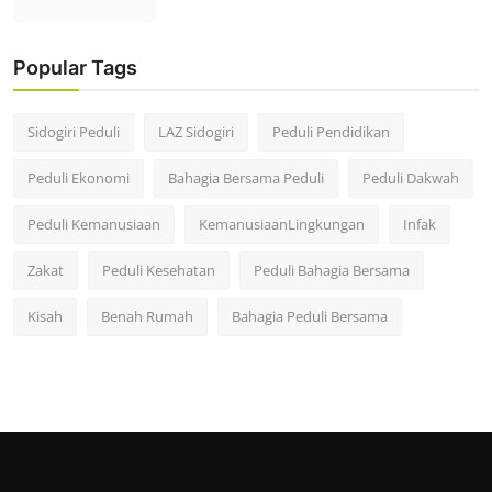
Popular Tags
Sidogiri Peduli
LAZ Sidogiri
Peduli Pendidikan
Peduli Ekonomi
Bahagia Bersama Peduli
Peduli Dakwah
Peduli Kemanusiaan
KemanusiaanLingkungan
Infak
Zakat
Peduli Kesehatan
Peduli Bahagia Bersama
Kisah
Benah Rumah
Bahagia Peduli Bersama