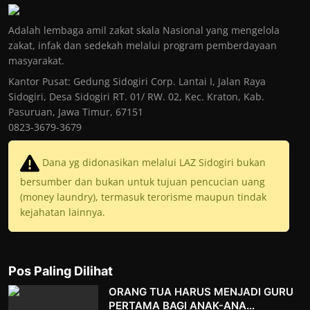
Adalah lembaga amil zakat skala Nasional yang mengelola
zakat, infak dan sedekah melalui program pemberdayaan
masyarakat.
Kantor Pusat: Gedung Sidogiri Corp. Lantai I, Jalan Raya
Sidogiri, Desa Sidogiri RT. 01/ RW. 02, Kec. Kraton, Kab.
Pasuruan, Jawa Timur, 67151
0823-3679-3679
Dana yg didonasikan melalui LAZ Sidogiri bukan
bersumber dan bukan untuk tujuan pencucian uang
(money laundry), termasuk terorisme maupun tindak
kejahatan lainnya.
Pos Paling Dilihat
ORANG TUA HARUS MENJADI GURU
PERTAMA BAGI ANAK-ANA...