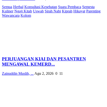
Semua
Herbal
Konsultasi Kesehatan
Suara Pembaca
Semesta
Kuliner
Ngaji Kitab
Uswah
Sirah Nabi
Kiprah
Hikayat
Parenting
Wawancara
Kolom
PERJUANGAN KIAI DAN PESANTREN
MENGAWAL KEMERD...
Zainuddin Muslih, ...
Agu 2, 2026
0
11