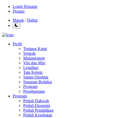
Login Donatur
Donasi
Masuk
/
Daftar
Profil
Tentang Kami
Sejarah
Management
Visi dan Misi
Legalitas
Tata Kelola
Salam Direktur
Susunan Redaksi
Program
Penghargaan
Program
Peduli Dakwah
Peduli Ekonomi
Peduli Pendidikan
Peduli Kesehatan